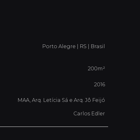
Porto Alegre | RS | Brasil
200m²
2016
MAA, Arq. Letícia Sá e Arq. Jô Feijó
Carlos Edler
objetivo de criar uma aparência