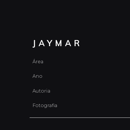
JAYMAR
Área
Ano
Autoria
Fotografia
Para este projeto específico, tivemos a pa