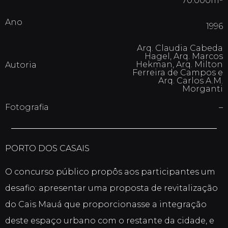
70.000m²
Ano
1996
Arq. Claudia Cabeda
Hagel, Arq. Marcos
Hekman, Arq. Milton
Autoria
Ferreira de Campos e
Arq. Carlos A.M.
Morganti
Fotografia
–
PORTO DOS CASAIS
O concurso público propôs aos participantes um
desafio: apresentar uma proposta de revitalização
do Cais Mauá que proporcionasse a integração
deste espaço urbano com o restante da cidade, e